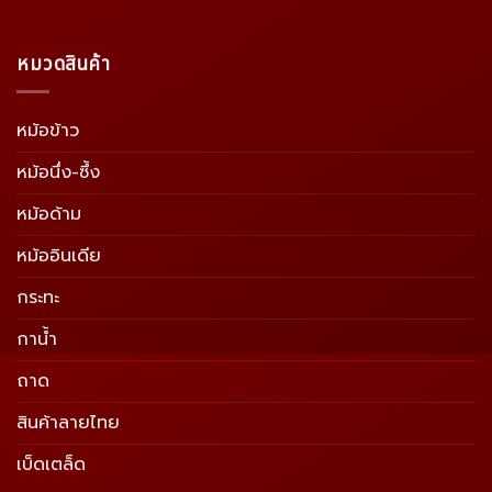
หมวดสินค้า
หม้อข้าว
หม้อนึ่ง-ซึ้ง
หม้อด้าม
หม้ออินเดีย
กระทะ
กาน้ำ
ถาด
สินค้าลายไทย
เบ็ดเตล็ด