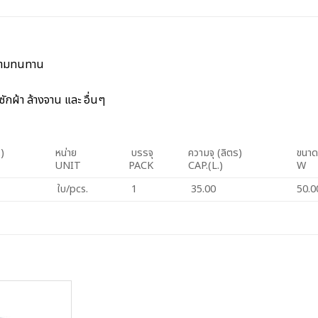
ความทนทาน
กผ้า ล้างจาน และ อื่นๆ
)
หน่าย
บรรจุ
ความจุ (ลิตร)
ขนาดส
UNIT
PACK
CAP.(L.)
W
ใบ/pcs.
1
35.00
50.0