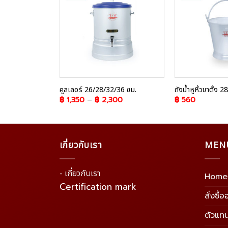
Add to
Wishlist
คูลเลอร์ 26/28/32/36 ซม.
ถังน้ำหูหิ้วขาตั้ง 2
฿
1,350
–
฿
2,300
฿
560
เกี่ยวกับเรา
MEN
- เกี่ยวกับเรา
Home
Certification mark
สั่งซื้
ตัวแท