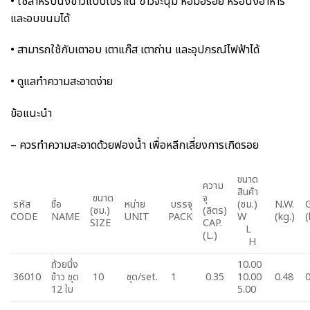
• ใช้สำหรับนึ่งข้าวแบบโบราณ ข้าวจะนุ่ม หอมอร่อย หรือนึ่งอาหาร
และอบขนมได้
• สามารถใช้กับเตาอบ เตาแก๊ส เตาถ่าน และอุปกรณ์ไฟฟ้าได้
• ดูแลทำความสะอาดง่าย
ข้อแนะนำ
– ควรทำความสะอาดด้วยฟองน้ำ เพื่อหลีกเลี่ยงการเกิดรอย
ขนาด
ความ
สินค้า
ขนาด
จุ
รหัส
ชื่อ
หน่าย
บรรจุ
(ซม.)
N.W.
G
(ซม.)
(ลิตร)
CODE
NAME
UNIT
PACK
W
(kg.)
(
SIZE
CAP.
L
(L.)
H
ถ้วยนึ่ง
10.00
36010
ข้าว ชุด
10
ชุด/set.
1
0.35
10.00
0.48
0
12 ใบ
5.00