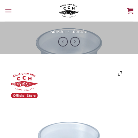
Skip
to
content
หน้าหลัก
/
เบ็ดเตล็ด