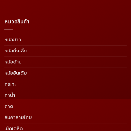
หมวดสินค้า
หม้อข้าว
หม้อนึ่ง-ซึ้ง
หม้อด้าม
หม้ออินเดีย
กระทะ
กาน้ำ
ถาด
สินค้าลายไทย
เบ็ดเตล็ด