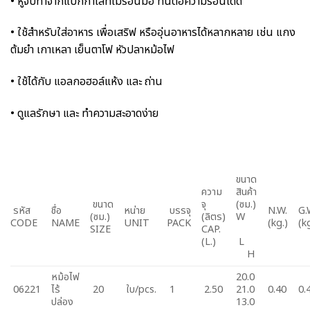
• หูจับทำจากแบกกาไลท์ไม่ร้อนมือ ทนต่อความร้อนได้ดี
• ใช้สำหรับใส่อาหาร เพื่อเสริฟ หรืออุ่นอาหารได้หลากหลาย เช่น แกง
ต้มยำ เกาเหลา เย็นตาโฟ หัวปลาหม้อไฟ
• ใช้ได้กับ แอลกอฮอล์แห้ง และ ถ่าน
• ดูแลรักษา และ ทำความสะอาดง่าย
ขนาด
ความ
สินค้า
ขนาด
จุ
(ซม.)
รหัส
ชื่อ
หน่าย
บรรจุ
N.W.
G.
(ซม.)
(ลิตร)
W
CODE
NAME
UNIT
PACK
(kg.)
(k
SIZE
CAP.
(L.)
L
H
หม้อไฟ
20.0
06221
ไร้
20
ใบ/pcs.
1
2.50
21.0
0.40
0.
ปล่อง
13.0