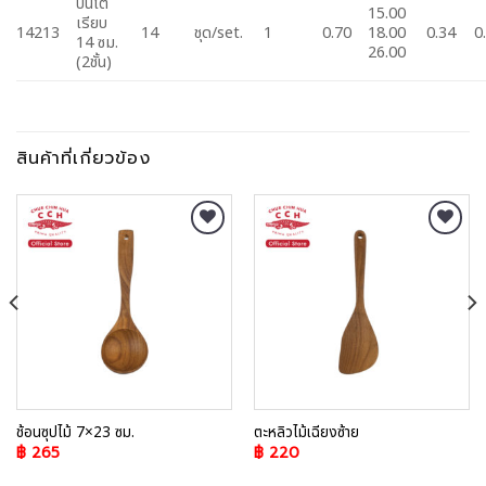
ปิ่นโต
15.00
เรียบ
14213
14
ชุด/set.
1
0.70
18.00
0.34
0
14 ซม.
26.00
(2ชั้น)
สินค้าที่เกี่ยวข้อง
Add to
Add to
Wishlist
Wishlist
ช้อนซุปไม้ 7×23 ซม.
ตะหลิวไม้เฉียงซ้าย
฿
265
฿
220