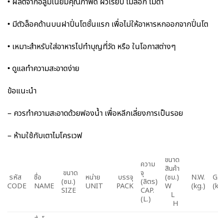
• ผลิตจากอลูมิเนียมคุณภาพดี ผิวเรียบ ไม่ลอก ไม่ดำ
• มีตัวล็อคด้านบนฝาปิ่นโตชั้นแรก เพื่อไม่ให้อาหารหกออกจากปิ่นโต
• เหมาะสำหรับใส่อาหารไปทำบุญที่วัด หรือ ในโอกาสต่างๆ
• ดูแลทำความสะอาดง่าย
ข้อแนะนำ
– ควรทำความสะอาดด้วยฟองน้ำ เพื่อหลีกเลี่ยงการเป็นรอย
– ห้ามใช้กับเตาไมโครเวฟ
ขนาด
ความ
สินค้า
ขนาด
จุ
รหัส
ชื่อ
หน่าย
บรรจุ
(ซม.)
N.W.
G
(ซม.)
(ลิตร)
CODE
NAME
UNIT
PACK
W
(kg.)
(
SIZE
CAP.
L
(L.)
H