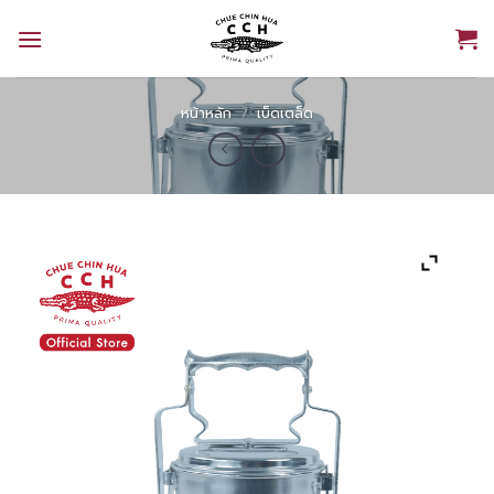
Skip
to
content
หน้าหลัก
/
เบ็ดเตล็ด