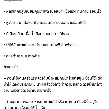
• ผลิตจากอลูมิเนียมคุณภาพดี เนื้อหนา แข็งแรง ทนทาน ร้อนเร็ว
• หูจับทำจาก Bakelite ไม่ร้อนมือ ทนต่อความร้อนได้ดี
• มีเสียงเตือนเมื่อน้ำเดือด ง่ายต่อการใช้งาน
• ใช้ได้กับเตาแก๊ส เตาถ่าน และเตาไฟฟ้าอินฟราเรด
• ดูแลทำความสะอาดง่าย
ข้อแนะนำ
– ก่อนใช้งานครั้งแรกควรต้มน้ำผสมกับน้ำส้มสายชู 3 ช้อนโต๊ะ ตั้ง
น้ำให้เดือดประมาณ 5 นาที แล้งจึงล้างทำความสะอาด ด้วยน้ำยาล้าง
จาน แล้วล้างด้วยน้ำเปล่าอีกครั้ง
– ในขณะประกอบอาหารบนเตาแก๊ส หรือ เตาถ่าน ต้องมีน้ำอยู่ใน
ภาชนะทุกครั้งอย่าให้น้ำแห้ง