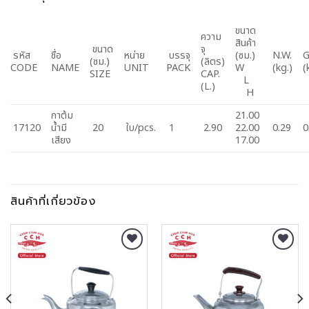
ขนาด
ความ
สินค้า
ขนาด
จุ
รหัส
ชื่อ
หน่าย
บรรจุ
(ซม.)
N.W.
G
(ซม.)
(ลิตร)
CODE
NAME
UNIT
PACK
W
(kg.)
(
SIZE
CAP.
L
(L.)
H
กาต้ม
21.00
17120
น้ำมี
20
ใบ/pcs.
1
2.90
22.00
0.29
0
เสียง
17.00
สินค้าที่เกี่ยวข้อง
Add to
Add to
Wishlist
Wishlist