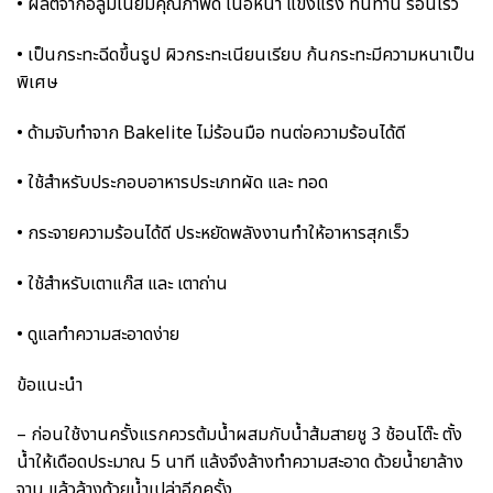
• ผลิตจากอลูมิเนียมคุณภาพดี เนื้อหนา แข็งแรง ทนทาน ร้อนเร็ว
• เป็นกระทะฉีดขึ้นรูป ผิวกระทะเนียนเรียบ ก้นกระทะมีความหนาเป็น
พิเศษ
• ด้ามจับทำจาก Bakelite ไม่ร้อนมือ ทนต่อความร้อนได้ดี
• ใช้สำหรับประกอบอาหารประเภทผัด และ ทอด
• กระจายความร้อนได้ดี ประหยัดพลังงานทำให้อาหารสุกเร็ว
• ใช้สำหรับเตาแก๊ส และ เตาถ่าน
• ดูแลทำความสะอาดง่าย
ข้อแนะนำ
– ก่อนใช้งานครั้งแรกควรต้มน้ำผสมกับน้ำส้มสายชู 3 ช้อนโต๊ะ ตั้ง
น้ำให้เดือดประมาณ 5 นาที แล้งจึงล้างทำความสะอาด ด้วยน้ำยาล้าง
จาน แล้วล้างด้วยน้ำเปล่าอีกครั้ง