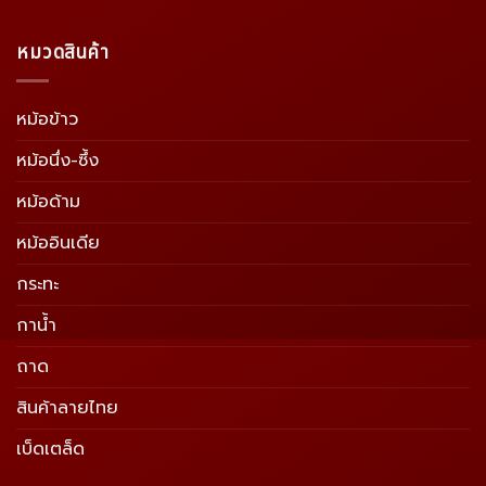
หมวดสินค้า
หม้อข้าว
หม้อนึ่ง-ซึ้ง
หม้อด้าม
หม้ออินเดีย
กระทะ
กาน้ำ
ถาด
สินค้าลายไทย
เบ็ดเตล็ด