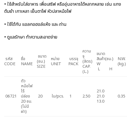
• ใช้สำหรับใส่อาหาร เพื่อเสริฟ หรืออุ่นอาหารได้หลากหลาย เช่น แกง
ต้มยำ เกาเหลา เย็นตาโฟ หัวปลาหม้อไฟ
• ใช้ได้กับ แอลกอฮอล์แห้ง และ ถ่าน
• ดูแลรักษา ทำความสะอาดง่าย
ความ
ขนาด
ขนาด
จุ
รหัส
ชื่อ
หน่าย
บรรจุ
สินค้า(ซม.)
N.W.
(ซม.)
(ลิตร)
CODE
NAME
UNIT
PACK
W
(kg.)
SIZE
CAP.
L H
(L.)
ตัว
หม้อไฟ
ไร้
21.0
06721
ปล่อง
20
ใบ/pcs.
1
2.50
21.0
0.35
20 ซม.
13.0
(ไม่มี
ฝา)