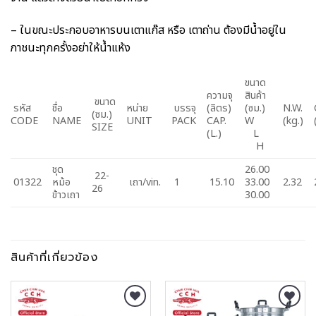
– ในขณะประกอบอาหารบนเตาแก๊ส หรือ เตาถ่าน ต้องมีน้ำอยู่ใน
ภาชนะทุกครั้งอย่าให้น้ำแห้ง
ขนาด
ความจุ
สินค้า
ขนาด
รหัส
ชื่อ
หน่าย
บรรจุ
(ลิตร)
(ซม.)
N.W.
(ซม.)
CODE
NAME
UNIT
PACK
CAP.
W
(kg.)
SIZE
(L.)
L
H
ชุด
26.00
22-
01322
หม้อ
เถา/vin.
1
15.10
33.00
2.32
26
ข้าวเถา
30.00
สินค้าที่เกี่ยวข้อง