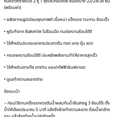
หม้อข้าวตราจระเข้ 2 หู 1 ชุดประกอบด้วย หม้อขนาด 22/24/26 ซม.
(พร้อมฝา)
• ผลิตจากอลูมิเนียมคุณภาพดี เนื้อหนา แข็งแรง ทนทาน ร้อนเร็ว
• หูจับทำจาก Bakelite ไม่ร้อนมือ ทนต่อความร้อนได้ดี
• ใช้สำหรับประกอบอาหารประเภทต้ม ทอด แกง ตุ๋น ลวก
• กระจายความร้อนได้ดี ประหยัดพลังงานทำให้อาหารสุกเร็ว
• ใช้สำหรับเตาแก๊ส เตาถ่าน และเตาไฟฟ้าอินฟราเรด
• ดูแลทำความสะอาดง่าย
ข้อแนะนำ
– ก่อนใช้งานครั้งแรกควรต้มน้ำผสมกับน้ำส้มสายชู 3 ช้อนโต๊ะ ตั้ง
น้ำให้เดือดประมาณ 5 นาที แล้งจึงล้างทำความสะอาด ด้วยน้ำยาล้าง
จาน แล้วล้างด้วยน้ำเปล่าอีกครั้ง