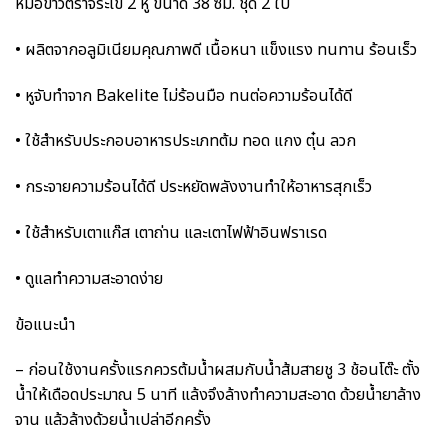
หม้อข้าวตราจระเข้ 2 หู ขนาด 38 ซม. ชุด 2 ใบ
• ผลิตจากอลูมิเนียมคุณภาพดี เนื้อหนา แข็งแรง ทนทาน ร้อนเร็ว
• หูจับทำจาก Bakelite ไม่ร้อนมือ ทนต่อความร้อนได้ดี
• ใช้สำหรับประกอบอาหารประเภทต้ม ทอด แกง ตุ๋น ลวก
• กระจายความร้อนได้ดี ประหยัดพลังงานทำให้อาหารสุกเร็ว
• ใช้สำหรับเตาแก๊ส เตาถ่าน และเตาไฟฟ้าอินฟราเรด
• ดูแลทำความสะอาดง่าย
ข้อแนะนำ
– ก่อนใช้งานครั้งแรกควรต้มน้ำผสมกับน้ำส้มสายชู 3 ช้อนโต๊ะ ตั้ง
น้ำให้เดือดประมาณ 5 นาที แล้งจึงล้างทำความสะอาด ด้วยน้ำยาล้าง
จาน แล้วล้างด้วยน้ำเปล่าอีกครั้ง