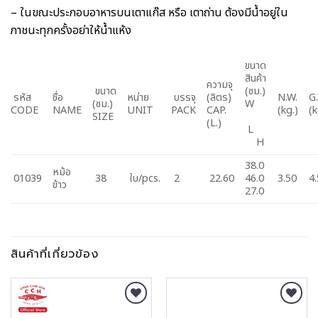
– ในขณะประกอบอาหารบนเตาแก๊ส หรือ เตาถ่าน ต้องมีน้ำอยู่ใน
ภาชนะทุกครั้งอย่าให้น้ำแห้ง
ขนาด
สินค้า
ความจุ
ขนาด
(ซม.)
รหัส
ชื่อ
หน่าย
บรรจุ
(ลิตร)
N.W.
G
(ซม.)
W
CODE
NAME
UNIT
PACK
CAP.
(kg.)
(k
SIZE
(L.)
L
H
38.0
หม้อ
01039
38
ใบ/pcs.
2
22.60
46.0
3.50
4
ข้าว
27.0
สินค้าที่เกี่ยวข้อง
Add to
Add to