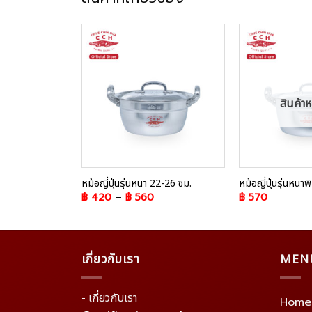
Add to
Add to
Wishlist
Wishlist
มดแล้ว
สินค้า
18-26 ซม.
หม้อญี่ปุ่นรุ่นหนา 22-26 ซม.
หม้อญี่ปุ่นรุ่นหนา
฿
420
–
฿
560
฿
570
เกี่ยวกับเรา
MEN
- เกี่ยวกับเรา
Home