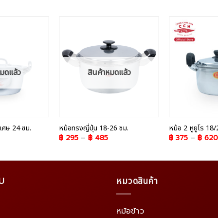
Add to
Add to
Wishlist
Wishlist
หมดแล้ว
สินค้าหมดแล้ว
พิเศษ 24 ซม.
หม้อทรงญี่ปุ่น 18-26 ซม.
หม้อ 2 หูยูโร 18
฿
295
–
฿
485
฿
375
–
฿
620
U
หมวดสินค้า
หม้อข้าว