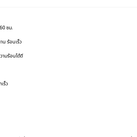
60 ซม.
าน ร้อนเร็ว
วามร้อนได้ดี
เร็ว