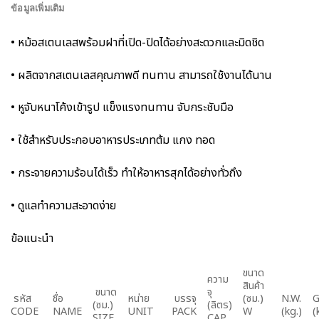
ข้อมูลเพิ่มเติม
• หม้อสเตนเลสพร้อมฝาที่เปิด-ปิดได้อย่างสะดวกและมิดชิด
• ผลิตจากสเตนเลสคุณภาพดี ทนทาน สามารถใช้งานได้นาน
• หูจับหนาโค้งเข้ารูป แข็งแรงทนทาน จับกระชับมือ
• ใช้สำหรับประกอบอาหารประเภทต้ม แกง ทอด
• กระจายความร้อนได้เร็ว ทำให้อาหารสุกได้อย่างทั่วถึง
• ดูแลทำความสะอาดง่าย
ข้อแนะนำ
ขนาด
ความ
สินค้า
ขนาด
จุ
รหัส
ชื่อ
หน่าย
บรรจุ
(ซม.)
N.W.
G
(ซม.)
(ลิตร)
CODE
NAME
UNIT
PACK
W
(kg.)
(
SIZE
CAP.