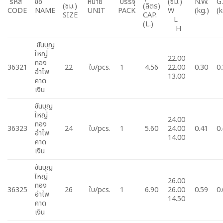
รหัส
ชื่อ
หน่าย
บรรจุ
(ซม.)
N.W.
G
(ซม.)
(ลิตร)
CODE
NAME
UNIT
PACK
W
(kg.)
(k
SIZE
CAP.
L
(L.)
H
ขันบุญ
ใหญ่
22.00
ทอง
36321
22
ใบ/pcs.
1
4.56
22.00
0.30
0
อำไพ
13.00
คาด
เงิน
ขันบุญ
ใหญ่
24.00
ทอง
36323
24
ใบ/pcs.
1
5.60
24.00
0.41
0
อำไพ
14.00
คาด
เงิน
ขันบุญ
ใหญ่
26.00
ทอง
36325
26
ใบ/pcs.
1
6.90
26.00
0.59
0
อำไพ
14.50
คาด
เงิน