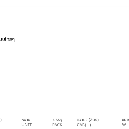
ฟแบบไทยๆ
น
ว)
หน่าย
บรรจุ
ความจุ (ลิตร)
ขนาด
UNIT
PACK
CAP.(L.)
W