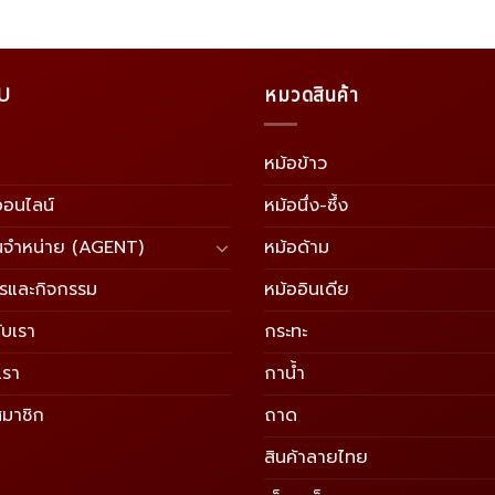
U
หมวดสินค้า
หม้อข้าว
อออนไลน์
หม้อนึ่ง-ซึ้ง
นจำหน่าย (AGENT)
หม้อด้าม
ารและกิจกรรม
หม้ออินเดีย
ับเรา
กระทะ
เรา
กาน้ำ
สมาชิก
ถาด
สินค้าลายไทย