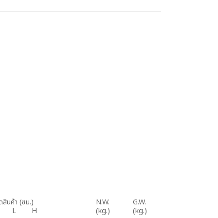
สินค้า (ซม.)
N.W.
G.W.
 L H
(kg.)
(kg.)