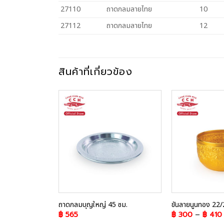
27110
ถาดกลมลายไทย
10
27112
ถาดกลมลายไทย
12
สินค้าที่เกี่ยวข้อง
Add to
Add to
Wishlist
Wishlist
6/44/50 ซม.
ถาดกลมบุญใหญ่ 45 ซม.
ขันลายนูนทอง 22/
฿
565
฿
300
–
฿
410