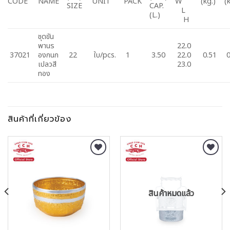
CODE
NAME
UNIT
PACK
W
(kg.)
(
SIZE
CAP.
L
(L.)
H
ชุดขัน
พานร
22.0
37021
องกนก
22
ใบ/pcs.
1
3.50
22.0
0.51
0
เปลวสี
23.0
ทอง
สินค้าที่เกี่ยวข้อง
Add to
Add to
Wishlist
Wishlist
สินค้าหมดแล้ว