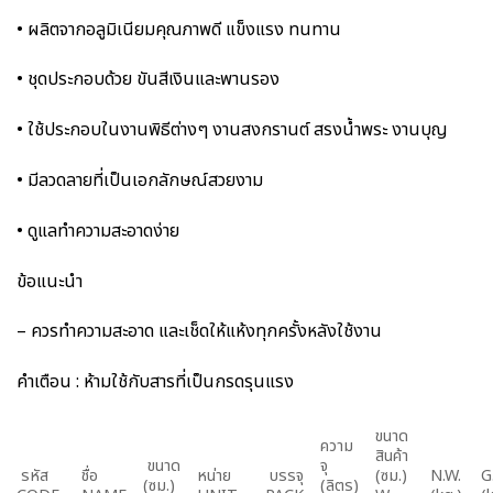
• ผลิตจากอลูมิเนียมคุณภาพดี แข็งแรง ทนทาน
• ชุดประกอบด้วย ขันสีเงินและพานรอง
• ใช้ประกอบในงานพิธีต่างๆ งานสงกรานต์ สรงน้ำพระ งานบุญ
• มีลวดลายที่เป็นเอกลักษณ์สวยงาม
• ดูแลทำความสะอาดง่าย
ข้อแนะนำ
– ควรทำความสะอาด และเช็ดให้แห้งทุกครั้งหลังใช้งาน
คำเตือน : ห้ามใช้กับสารที่เป็นกรดรุนแรง
ขนาด
ความ
สินค้า
ขนาด
จุ
รหัส
ชื่อ
หน่าย
บรรจุ
(ซม.)
N.W.
G
(ซม.)
(ลิตร)