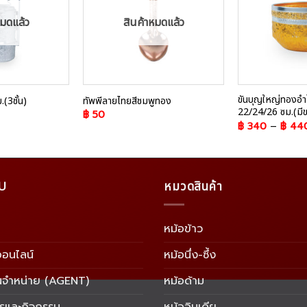
หมดแล้ว
สินค้าหมดแล้ว
ขันบุญใหญ่ทองอำ
.(3ชั้น)
ทัพพีลายไทยสีชมพูทอง
22/24/26 ซม.(มีข
฿
50
฿
340
–
฿
44
U
หมวดสินค้า
หม้อข้าว
อออนไลน์
หม้อนึ่ง-ซึ้ง
นจำหน่าย (AGENT)
หม้อด้าม
ารและกิจกรรม
หม้ออินเดีย