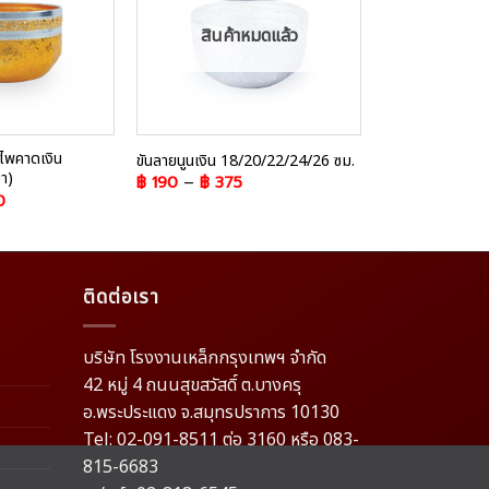
สินค้าหมดแล้ว
ไพคาดเงิน
ขันลายนูนเงิน 18/20/22/24/26 ซม.
ถาดกลมบุญใหญ่ 
า)
฿
190
–
฿
375
฿
565
0
ติดต่อเรา
บริษัท โรงงานเหล็กกรุงเทพฯ จำกัด
42 หมู่ 4 ถนนสุขสวัสดิ์ ต.บางครุ
อ.พระประแดง จ.สมุทรปราการ 10130
Tel: 02-091-8511 ต่อ 3160 หรือ 083-
815-6683