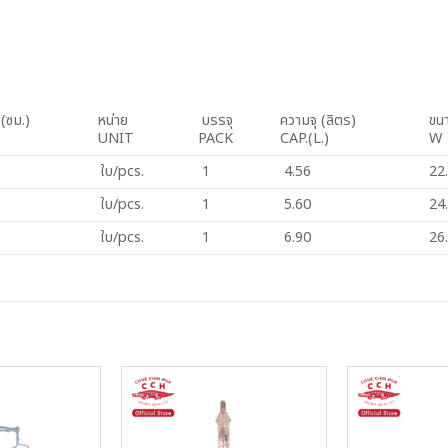
น
(ซม.)
หน่าย
บรรจุ
ความจุ (ลิตร)
ขนา
UNIT
PACK
CAP.(L.)
ใบ/pcs.
1
4.56
22
ใบ/pcs.
1
5.60
24
ใบ/pcs.
1
6.90
26
Add to
Add to
Wishlist
Wishlist