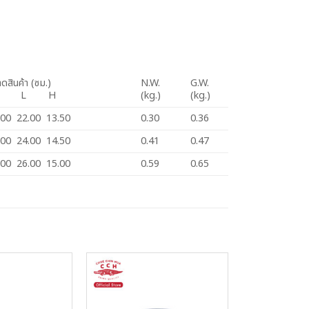
ดสินค้า (ซม.)
N.W.
G.W.
W L H
(kg.)
(kg.)
.00 22.00 13.50
0.30
0.36
.00 24.00 14.50
0.41
0.47
.00 26.00 15.00
0.59
0.65
Add to
Add to
Wishlist
Wishlist