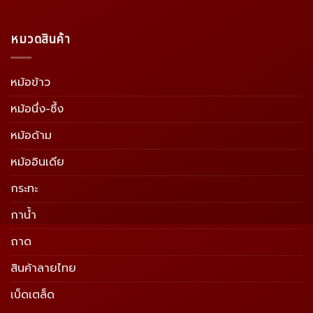
หมวดสินค้า
หม้อข้าว
หม้อนึ่ง-ซึ้ง
หม้อด้าม
หม้ออินเดีย
กระทะ
กาน้ำ
ถาด
สินค้าลายไทย
เบ็ดเตล็ด