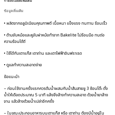
รายละเอียดเพิ่มเติม
ข้อมูลเพิ่มเติม
• ผลิตจากอลูมิเนียมคุณภาพดี เนื้อหนา แข็งแรง ทนทาน ร้อนเร็ว
• ด้ามจับหม้อและหูจับฝาหม้อทำจาก Bakelite ไม่ร้อนมือ ทนต่อ
ความร้อนได้ดี
• ใช้ได้กับเตาแก๊ส เตาถ่าน และเตาไฟฟ้าอินฟราเรด
• ดูแลทำความสะอาดง่าย
ข้อแนะนำ
– ก่อนใช้งานครั้งแรกควรต้มน้ำผสมกับน้ำส้มสายชู 3 ช้อนโต๊ะ ตั้ง
น้ำให้เดือดประมาณ 5 นาที แล้งจึงล้างทำความสะอาด ด้วยน้ำยาล้าง
จาน แล้วล้างด้วยน้ำเปล่าอีกครั้ง
– ในขณะประกอบอาหารบนเตาแก๊ส หรือ เตาถ่าน ต้องมีน้ำอยู่ใน