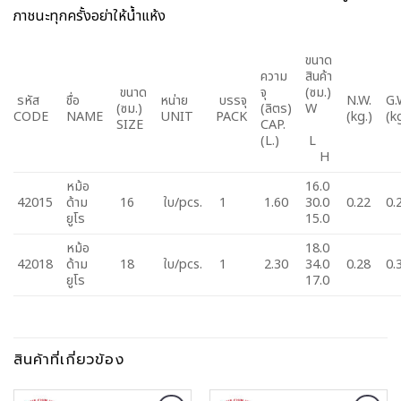
ภาชนะทุกครั้งอย่าให้น้ำแห้ง
ขนาด
ความ
สินค้า
ขนาด
จุ
(ซม.)
รหัส
ชื่อ
หน่าย
บรรจุ
N.W.
G.
(ซม.)
(ลิตร)
W
CODE
NAME
UNIT
PACK
(kg.)
(k
SIZE
CAP.
(L.)
L
H
หม้อ
16.0
42015
ด้าม
16
ใบ/pcs.
1
1.60
30.0
0.22
0.
ยูโร
15.0
หม้อ
18.0
42018
ด้าม
18
ใบ/pcs.
1
2.30
34.0
0.28
0.
ยูโร
17.0
สินค้าที่เกี่ยวข้อง