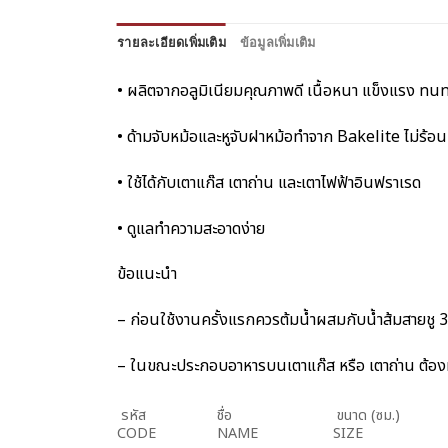
รายละเอียดเพิ่มเติม
ข้อมูลเพิ่มเติม
• ผลิตจากอลูมิเนียมคุณภาพดี เนื้อหนา แข็งแรง ทนท
• ด้ามจับหม้อและหูจับฝาหม้อทำจาก Bakelite ไม่ร้อน
• ใช้ได้กับเตาแก๊ส เตาถ่าน และเตาไฟฟ้าอินฟราเรด
• ดูแลทำความสะอาดง่าย
ข้อแนะนำ
– ก่อนใช้งานครั้งแรกควรต้มน้ำผสมกับน้ำส้มสายชู 3 ช
– ในขณะประกอบอาหารบนเตาแก๊ส หรือ เตาถ่าน ต้องมีน
รหัส
ชื่อ
ขนาด (ซม.)
CODE
NAME
SIZE