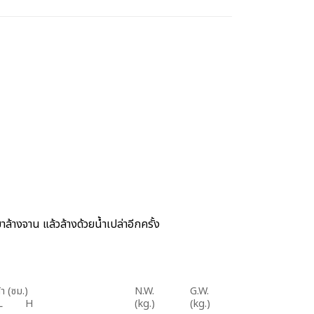
ล้างจาน แล้วล้างด้วยน้ำเปล่าอีกครั้ง
า (ซม.)
N.W.
G.W.
L H
(kg.)
(kg.)