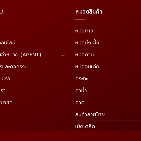
U
หมวดสินค้า
หม้อข้าว
อออนไลน์
หม้อนึ่ง-ซึ้ง
นจำหน่าย (AGENT)
หม้อด้าม
ารและกิจกรรม
หม้ออินเดีย
ับเรา
กระทะ
เรา
กาน้ำ
สมาชิก
ถาด
สินค้าลายไทย
เบ็ดเตล็ด