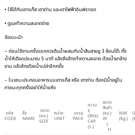
• ใช้ได้กับเตาแก๊ส เตาถ่าน และเตาไฟฟ้าอินฟราเรด
• ดูแลทำความสะอาดง่าย
ข้อแนะนำ
– ก่อนใช้งานครั้งแรกควรต้มน้ำผสมกับน้ำส้มสายชู 3 ช้อนโต๊ะ ตั้ง
น้ำให้เดือดประมาณ 5 นาที แล้งจึงล้างทำความสะอาด ด้วยน้ำยาล้าง
จาน แล้วล้างด้วยน้ำเปล่าอีกครั้ง
– ในขณะประกอบอาหารบนเตาแก๊ส หรือ เตาถ่าน ต้องมีน้ำอยู่ใน
ภาชนะทุกครั้งอย่าให้น้ำแห้ง
ขนาด
ความ
สินค้า
ขนาด
จุ
รหัส
ชื่อ
หน่าย
บรรจุ
(ซม.)
N.W.
G
(ซม.)
(ลิตร)
CODE
NAME
UNIT
PACK
W
(kg.)
(
SIZE
CAP.
L
(L.)
H