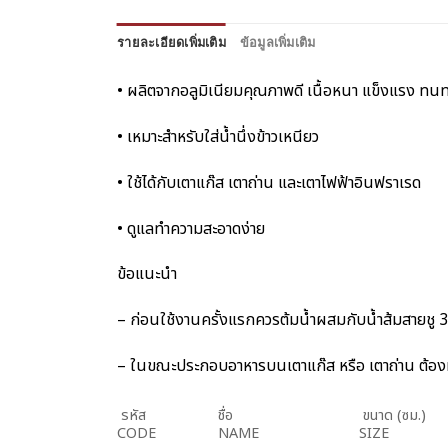
รายละเอียดเพิ่มเติม
ข้อมูลเพิ่มเติม
• ผลิตจากอลูมิเนียมคุณภาพดี เนื้อหนา แข็งแรง ทน
• เหมาะสำหรับใส่น้ำนึ่งข้าวเหนียว
• ใช้ได้กับเตาแก๊ส เตาถ่าน และเตาไฟฟ้าอินฟราเรด
• ดูแลทำความสะอาดง่าย
ข้อแนะนำ
– ก่อนใช้งานครั้งแรกควรต้มน้ำผสมกับน้ำส้มสายชู 3 ช
– ในขณะประกอบอาหารบนเตาแก๊ส หรือ เตาถ่าน ต้องมีน
รหัส
ชื่อ
ขนาด (ซม.)
CODE
NAME
SIZE