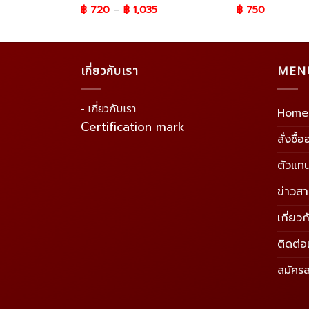
฿
720
–
฿
1,035
฿
750
เกี่ยวกับเรา
MEN
- เกี่ยวกับเรา
Home
Certification mark
สั่งซื้
ตัวแท
ข่าวส
เกี่ยวก
ติดต่อ
สมัคร