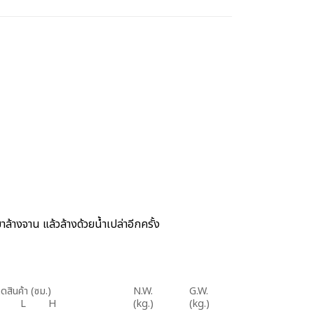
ล้างจาน แล้วล้างด้วยน้ำเปล่าอีกครั้ง
ดสินค้า (ซม.)
N.W.
G.W.
W L H
(kg.)
(kg.)