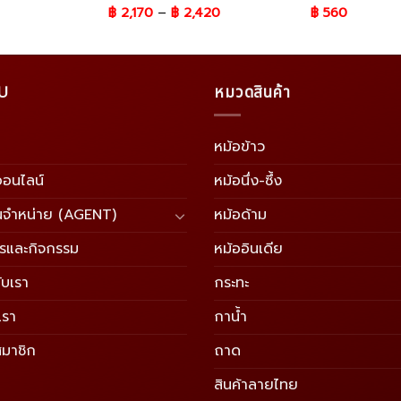
฿
2,170
–
฿
2,420
฿
560
U
หมวดสินค้า
หม้อข้าว
อออนไลน์
หม้อนึ่ง-ซึ้ง
นจำหน่าย (AGENT)
หม้อด้าม
ารและกิจกรรม
หม้ออินเดีย
ับเรา
กระทะ
เรา
กาน้ำ
สมาชิก
ถาด
สินค้าลายไทย