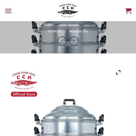
Skip
to
content
หน้าหลัก
/
หม้อนึ่ง-ซึ้ง