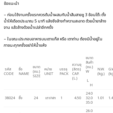
ข้อแนะนำ
– ก่อนใช้งานครั้งแรกควรต้มน้ำผสมกับน้ำส้มสายชู 3 ช้อนโต๊ะ ตั้ง
น้ำให้เดือดประมาณ 5 นาที แล้งจึงล้างทำความสะอาด ด้วยน้ำยาล้าง
จาน แล้วล้างด้วยน้ำเปล่าอีกครั้ง
– ในขณะประกอบอาหารบนเตาแก๊ส หรือ เตาถ่าน ต้องมีน้ำอยู่ใน
ภาชนะทุกครั้งอย่าให้น้ำแห้ง
ขนาด
สินค้า
ความจุ
ขนาด
(ซม.)
รหัส
ชื่อ
หน่าย
บรรจุ
(ลิตร)
N.W.
G.
(ซม.)
W
CODE
NAME
UNIT
PACK
CAP.
(kg.)
(kg
SIZE
(L.)
L
H
24.0
38024
ซึ้ง
24
เถา/vin
1
4.50
32.0
1.01
1.
35.0
26.0