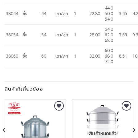
44.0
38044
ซึ้ง
44
เถา/vin
1
22.80
50.0
3.45
4.
54.0
54.0
38054
ซึ้ง
54
เถา/vin
1
28.00
62.0
7.69
9.
68.0
60.0
38060
ซึ้ง
60
เถา/vin
1
32.00
68.0
8.51
10
72.0
สินค้าที่เกี่ยวข้อง
Add to
Add to
Wishlist
Wishlist
สินค้าหมดแล้ว