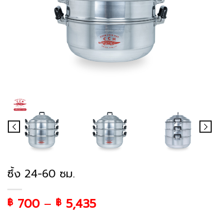
ซึ้ง 24-60 ซม.
700
–
5,435
฿
฿