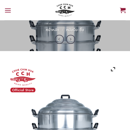
Skip
to
content
หน้าหลัก
/
หม้อนึ่ง-ซึ้ง