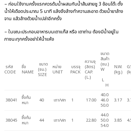
– ก่อนใช้งานครั้งแรกควรต้มน้ำผสมกับน้ำส้มสายชู 3 ช้อนโต๊ะ ตั้ง
น้ำให้เดือดประมาณ 5 นาที แล้งจึงล้างทำความสะอาด ด้วยน้ำยาล้าง
จาน แล้วล้างด้วยน้ำเปล่าอีกครั้ง
– ในขณะประกอบอาหารบนเตาแก๊ส หรือ เตาถ่าน ต้องมีน้ำอยู่ใน
ภาชนะทุกครั้งอย่าให้น้ำแห้ง
ขนาด
สินค้า
ความจุ
ขนาด
(ซม.)
รหัส
ชื่อ
หน่าย
บรรจุ
(ลิตร)
N.W.
G.
(ซม.)
W
CODE
NAME
UNIT
PACK
CAP.
(kg.)
(k
SIZE
(L.)
L
H
40.0
ซึ้งก้น
38041
40
เถา/vin
1
17.00
46.0
3.17
3.
หนา
50.0
44.0
ซึ้งก้น
38045
44
เถา/vin
1
22.80
50.0
3.85
4.
หนา
54.0