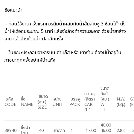
ข้อแนะนำ
– ก่อนใช้งานครั้งแรกควรต้มน้ำผสมกับน้ำส้มสายชู 3 ช้อนโต๊ะ ตั้ง
น้ำให้เดือดประมาณ 5 นาที แล้งจึงล้างทำความสะอาด ด้วยน้ำยาล้าง
จาน แล้วล้างด้วยน้ำเปล่าอีกครั้ง
– ในขณะประกอบอาหารบนเตาแก๊ส หรือ เตาถ่าน ต้องมีน้ำอยู่ใน
ภาชนะทุกครั้งอย่าให้น้ำแห้ง
ขนาด
ความจุ
สินค้า
ขนาด
รหัส
ชื่อ
หน่าย
บรรจุ
(ลิตร)
(ซม.)
N.W.
G.
(ซม.)
CODE
NAME
UNIT
PACK
CAP.
W
(kg.)
(k
SIZE
(L.)
L
H
40.00
ซึ้งฝา
38940
40
เถา/vin
1
17.00
46.00
2.82
3
โดม