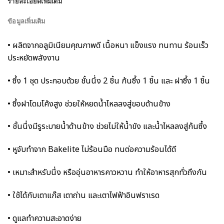
รายละเอียดเพิ่มเติม
ข้อมูลเพิ่มเติม
• ผลิตจากอลูมิเนียมคุณภาพดี เนื้อหนา แข็งแรง ทนทาน ร้อนเร็ว
ประหยัดพลังงาน
• ซึ้ง 1 ชุด ประกอบด้วย ชั้นนึ่ง 2 ชิ้น ก้นซึ้ง 1 ชิ้น และ ฝาซึ้ง 1 ชิ้น
• ซึ้งฝาโดมโค้งสูง ช่วยให้หยดน้ำไหลลงสู่ขอบด้านข้าง
• ชั้นนึ่งมีรูระบายน้ำด้านข้าง ช่วยไม่ให้น้ำขัง และน้ำไหลลงสู่ก้นซึ้ง
• หูจับทำจาก Bakelite ไม่ร้อนมือ ทนต่อความร้อนได้ดี
• เหมาะสำหรับนึ่ง หรืออุ่นอาหารคาวหวาน ทำให้อาหารสุกทั่วถึงกัน
• ใช้ได้กับเตาแก๊ส เตาถ่าน และเตาไฟฟ้าอินฟราเรด
• ดูแลทำความสะอาดง่าย