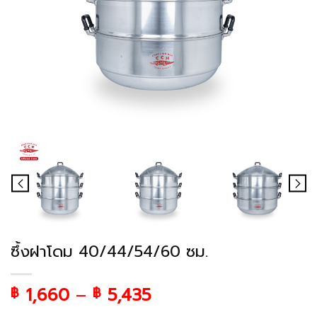
ซึ้งฝาโดม 40/44/54/60 ซม.
1,660
–
5,435
฿
฿