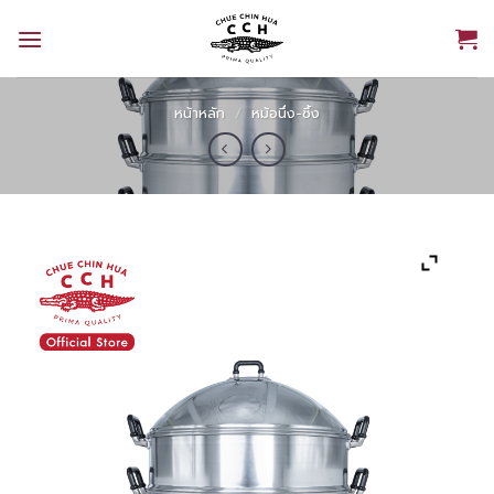
Skip
to
content
หน้าหลัก
/
หม้อนึ่ง-ซึ้ง